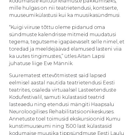
kodumaiste kultuurielamuste pakkumiseks,
mille hulgas on nii teatrietendusi, kontserte,
muuseumikülastusi kui ka muusikasündmusi.
“Kuigi viiruse tõttu oleme pidanud oma
sündmuste kalendrisse mitmeid muudatusi
tegema, tegutseme igapäevaselt selle nimel, et
toredad ja meeldejäävad elamused lasteni viia
ka uutes tingimustes,” ütles Aitan Lapsi
juhatuse liige Eve Männik.
Suurematest ettevõtmistest said lapsed
eelmisel aastal nautida teatrietendusi Eesti
teatrites, osaleda virtuaalsel Lasteetenduste
Kodufestivalil, samuti külastasid teatrid
lasteaedu ning etendusi mängiti Haapsalu
Neuroloogilises Rehabilitatsioonikeskuses.
Annetuste toel toimusid ekskursioonid Kumu
kunstimuuseumi ning 1500 last külastasid
kodumaise muusika tippsündmuse Eesti Laulu