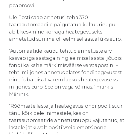
peaproovi.
Üle Eesti saab annetusi teha 370
taaraautomaadile paigutatud kultuurinupu
abil, keskmine korraga heategevuseks
annetatud summa oli eelmisel aastal üks euro.
“Automaatide kaudu tehtud annetuste arv
kasvab iga aastaga ning eelmisel aastal jõudis
fondi ka kahe märkimisväärse verstapostini –
tehti miljones annetus alates fondi tegevusest
ning juba pisut varem laekus heategevuseks
miljones euro. See on väga võimas!” märkis
Männik.
“Rõõmsate laste ja heategevusfondi poolt suur
tänu kõikidele inimestele, kes on
taaraautomaatide annetusnuppu vajutanud, et
lastele jätkuvalt positiivseid emotsioone