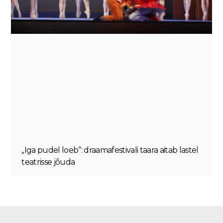
„Iga pudel loeb“: draamafestivali taara aitab lastel
teatrisse jõuda