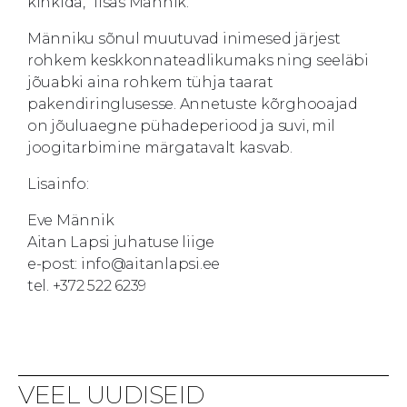
kinkida,” lisas Männik.
Männiku sõnul muutuvad inimesed järjest
rohkem keskkonnateadlikumaks ning seeläbi
jõuabki aina rohkem tühja taarat
pakendiringlusesse. Annetuste kõrghooajad
on jõuluaegne pühadeperiood ja suvi, mil
joogitarbimine märgatavalt kasvab.
Lisainfo:
Eve Männik
Aitan Lapsi juhatuse liige
e-post: info@aitanlapsi.ee
tel. +372 522 6239
VEEL UUDISEID