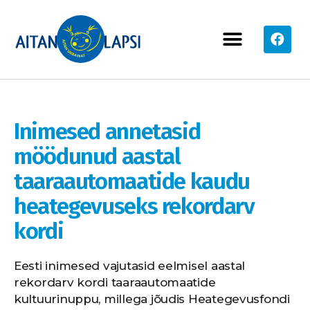
AVALEHT
PROJEKTID
KUIDAS SAAN AIDATA
UUDISED
TOETAJAD
MEIST
Inimesed annetasid
möödunud aastal
taaraautomaatide kaudu
heategevuseks rekordarv
kordi
Eesti inimesed vajutasid eelmisel aastal
rekordarv kordi taaraautomaatide
kultuurinuppu, millega jõudis Heategevusfondi