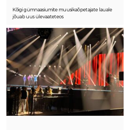
Kõigi gümnaasiumite muusikaõpetajate lauale
jõuab uus ülevaateteos