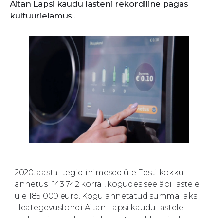
Aitan Lapsi kaudu lasteni rekordiline pagas
kultuurielamusi.
2020. aastal tegid inimesed üle Eesti kokku
annetusi 143 742 korral, kogudes seeläbi lastele
üle 185 000 euro. Kogu annetatud summa läks
Heategevusfondi Aitan Lapsi kaudu lastele